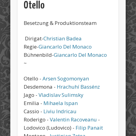
Otello
Besetzung & Produktionsteam
Dirigat-
Christian Badea
Regie-
Giancarlo Del Monaco
Bühnenbild-
Giancarlo Del Monaco
~
Otello -
Arsen Sogomonyan
Desdemona -
Hrachuhí Bassénz
Jago -
Vladislav Sulimsky
Emilia -
Mihaela Ispan
Cassio -
Liviu Indricau
Roderigo -
Valentin Racoveanu
-
Lodovico (Ludovico) -
Filip Panait
Montano -
Iustinian Zetea