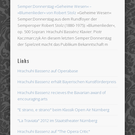
Semper:Donnerstag »Geheime Wesen« –
»Blumenlieder« von Robert Stolz
»Geheime Wesen«
Semper:Donnerstag aus dem Rundfoyer der
Semperoper Robert Stolz (1880-1975): »Blumenlieder«,
op. 500 Sopran: Hrachuhí Bassénz Klavier: Piotr
Kaczmarczyk An diesem letzten Semper:Donnerstag
der Spielzeit macht das Publikum Bekanntschaft m
Links
Hrachuhi Bassenz auf Operabase
Hrachuhi Bassenz erhält Bayerischen Kunstförderpreis
Hrachuhi Bassenz recieves the Bavarian award of
encouraging arts
"E strano, e strano" beim Klassik Open Air Nürnberg
"La Traviata" 2012 im Staatstheater Nürnberg
Hrachuhi Bassenz auf "The Opera Critic"